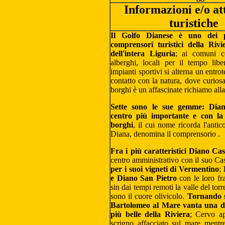
Informazioni e/o at
turistiche
Il Golfo Dianese è uno dei p
comprensori turistici della Rivi
dell'intera Liguria
; ai comuni co
alberghi, locali per il tempo liber
impianti sportivi si alterna un entrot
contatto con la natura, dove curiosar
borghi è un affascinate richiamo alla
Sette sono le sue gemme:
Dian
centro più importante e con la
borghi
, il cui nome ricorda l'antic
Diana, denomina il comprensorio .
Fra i più caratteristici Diano Cas
centro amministrativo con il suo C
per i suoi vigneti di Vermentino
;
e Diano San Pietro
con le loro fr
sin dai tempi remoti la valle del tor
sono il cuore olivicolo.
Tornando s
Bartolomeo al Mare
vanta una de
più belle della Riviera
; Cervo a
scrigno affacciato sul mare mentre