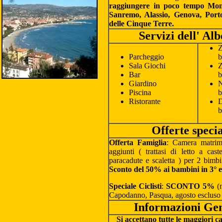
raggiungere in poco tempo Mont
Sanremo, Alassio, Genova, Port
delle Cinque Terre.
Servizi dell' Al
Z
Parcheggio
b
Sala Giochi
Z
Bar
b
Giardino
N
Piscina
b
Ristorante
D
b
Offerte specia
Offerta Famiglia
: Camera matrimo
aggiunti ( trattasi di letto a cas
paracadute e scaletta ) per 2 bimbi
Sconto del 50% ai bambini in 3° e 
Speciale Ciclisti
:
SCONTO 5%
(m
Capodanno, Pasqua, agosto escluso 
Informazioni Gen
Si accettano tutte le maggiori ca