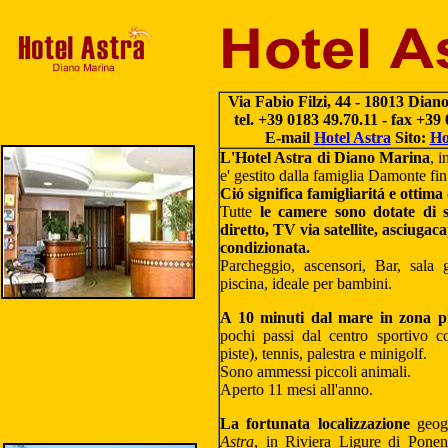
Via Fabio Filzi, 44 - 18013 Dian
tel. +39 0183 49.70.11 - fax +39
E-mail
Hotel Astra
Sito:
Ho
L'Hotel Astra di Diano Marina
, 
e' gestito dalla famiglia Damonte fi
Ció significa famigliaritá e ottima
Tutte
le camere sono dotate di se
diretto, TV via satellite, asciugaca
condizionata.
Parcheggio, ascensori, Bar, sala g
piscina, ideale per bambini.
A 10 minuti dal mare in zona p
pochi passi dal centro sportivo 
piste), tennis, palestra e minigolf.
Sono ammessi piccoli animali.
Aperto 11 mesi all'anno.
La fortunata localizzazione
geogr
Astra
, in Riviera Ligure di Pone