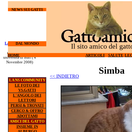
NEWS SUI GATTI
Laureati su cani e
I gatti
DAL MONDO
Il sito amico del gatt
odiano l'hi-tech (27
gatti
nuovo corso all'
Ottobre 2008)
HOME
ARTICOLI
SALUTE
LEG
universita di Bari ( 4
Novembre 2008)
Simba
<< INDIETRO
LA NS COMMUNITY
LE FOTO DEI
VS.GATTI
L'ANGOLO DEI
LETTORI
PERSI & TROVATI
CERCO & OFFRO
ADOTTAMI
AMICI DEL GATTO
INSIEME IN
ALBERGO