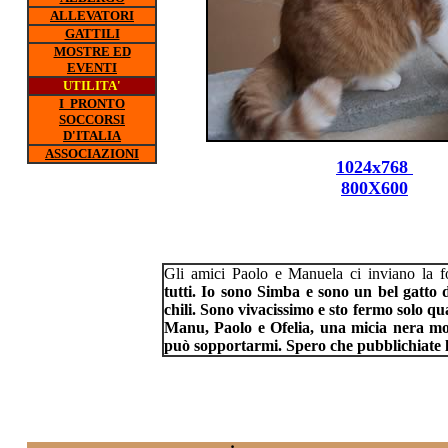
ALLEVATORI
GATTILI
MOSTRE ED
EVENTI
UTILITA'
I PRONTO
SOCCORSI
D'ITALIA
ASSOCIAZIONI
1024x768
800X600
Gli amici Paolo e Manuela ci inviano la f
tutti. Io sono Simba e sono un bel gatto d
chili. Sono vivacissimo e sto fermo solo 
Manu, Paolo e Ofelia, una micia nera mo
può sopportarmi. Spero che pubblichiate l