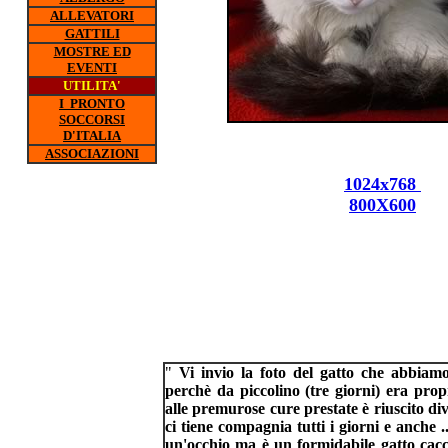
ALLEVATORI
GATTILI
MOSTRE ED
EVENTI
UTILITA'
I PRONTO
SOCCORSI
D'ITALIA
ASSOCIAZIONI
1024x768
800X600
"
Vi invio la foto del gatto che abbia
perchè da piccolino (tre giorni) era pro
alle premurose cure prestate è riuscito di
ci tiene compagnia tutti i giorni e anche .
un'occhio ma è un formidabile gatto cac