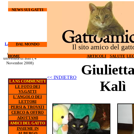
NEWS SUI GATTI
Laureati su cani e
I gatti
DAL MONDO
Il sito amico del gatt
odiano l'hi-tech (27
gatti
nuovo corso all'
Ottobre 2008)
HOME
ARTICOLI
SALUTE
LEG
universita di Bari ( 4
Novembre 2008)
Giulietta
<< INDIETRO
Kalì
LA NS COMMUNITY
LE FOTO DEI
VS.GATTI
L'ANGOLO DEI
LETTORI
PERSI & TROVATI
CERCO & OFFRO
ADOTTAMI
AMICI DEL GATTO
INSIEME IN
ALBERGO