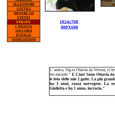
ALLEVATORI
GATTILI
MOSTRE ED
EVENTI
1024x768
UTILITA'
I PRONTO
800X600
SOCCORSI
D'ITALIA
ASSOCIAZIONI
L' amica, Sig.ra Ottavia da Verona, ci in
bei miciotti
" E Ciao! Sono Ottavia da 
le foto delle mie 2 gatte. La più grand
ha 3 anni, razza norvegese. La s
Giulietta e ha 1 anno, incrocio."