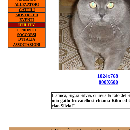
ALLEVATORI
GATTILI
MOSTRE ED
EVENTI
UTILITA'
I PRONTO
SOCCORSI
D'ITALIA
ASSOCIAZIONI
1024x768
800X600
L'amica, Sig.ra Silvia, ci invia la foto del
mio gatto trovatello si chiama Kiko ed è
ciao Silvia!
".