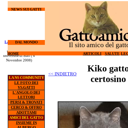
NEWS SUI GATTI
Laureati su cani e
I gatti
DAL MONDO
Il sito amico del gatt
odiano l'hi-tech (27
gatti
nuovo corso all'
Ottobre 2008)
HOME
ARTICOLI
SALUTE
LEG
universita di Bari ( 4
Novembre 2008)
Kiko gatt
<< INDIETRO
certosino
LA NS COMMUNITY
LE FOTO DEI
VS.GATTI
L'ANGOLO DEI
LETTORI
PERSI & TROVATI
CERCO & OFFRO
ADOTTAMI
AMICI DEL GATTO
INSIEME IN
ALBERGO