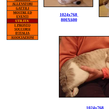
ALLEVATORI
GATTILI
MOSTRE ED
1024x768
EVENTI
800X600
UTILITA'
I PRONTO
SOCCORSI
D'ITALIA
ASSOCIAZIONI
1024x768