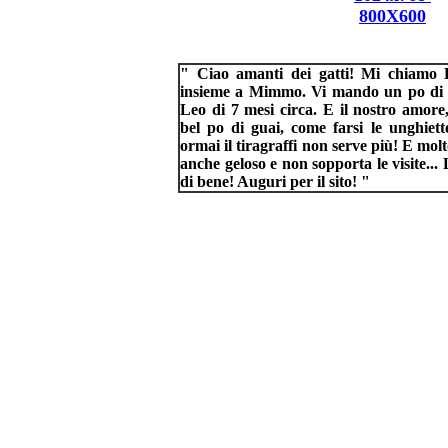
800X600
" Ciao amanti dei gatti! Mi chiamo 
insieme a Mimmo. Vi mando un po di f
Leo di 7 mesi circa. E il nostro amor
bel po di guai, come farsi le unghiette
ormai il tiragraffi non serve più! E mol
anche geloso e non sopporta le visite.
di bene! Auguri per il sito!
"