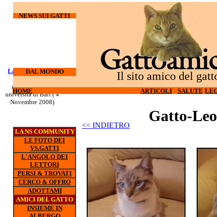
NEWS SUI GATTI
Laureati su cani e
I gatti
DAL MONDO
Il sito amico del gatt
odiano l'hi-tech (27
gatti
nuovo corso all'
Ottobre 2008)
HOME
ARTICOLI
SALUTE
LEG
universita di Bari ( 4
Novembre 2008)
Gatto-Leo
<< INDIETRO
LA NS COMMUNITY
LE FOTO DEI
VS.GATTI
L'ANGOLO DEI
LETTORI
PERSI & TROVATI
CERCO & OFFRO
ADOTTAMI
AMICI DEL GATTO
INSIEME IN
ALBERGO