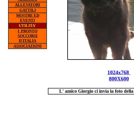
ALLEVATORI
GATTILI
MOSTRE ED
EVENTI
UTILITA'
I PRONTO
SOCCORSI
D'ITALIA
ASSOCIAZIONI
1024x768
800X600
L' amico Giorgio ci invia la foto del