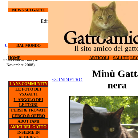
NEWS SUI GATTI
EditRegion3
Laureati su cani e
DAL MONDO
Il sito amico del gatt
gatti
nuovo corso all'
HOME
ARTICOLI
SALUTE
LEG
universita di Bari ( 4
Novembre 2008)
Minù Gatt
<< INDIETRO
nera
LA NS COMMUNITY
LE FOTO DEI
VS.GATTI
L'ANGOLO DEI
LETTORI
PERSI & TROVATI
CERCO & OFFRO
ADOTTAMI
AMICI DEL GATTO
INSIEME IN
ALBERGO