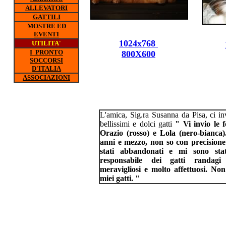
ALLEVATORI
GATTILI
MOSTRE ED
EVENTI
1024x768
UTILITA'
I PRONTO
800X600
SOCCORSI
D'ITALIA
ASSOCIAZIONI
L'amica, Sig.ra Susanna da Pisa, ci inv
bellissimi e dolci gatti
" Vi invio le f
Orazio (rosso) e Lola (nero-bianca)
anni e mezzo, non so con precisione
stati abbandonati e mi sono stati
responsabile dei gatti randag
meravigliosi e molto affettuosi. Non
miei gatti. "