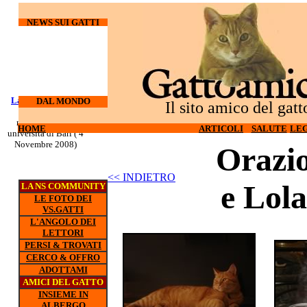
NEWS SUI GATTI
Laureati su cani e
I gatti
DAL MONDO
Il sito amico del gatt
odiano l'hi-tech (27
gatti
nuovo corso all'
Ottobre 2008)
HOME
ARTICOLI
SALUTE
LEG
universita di Bari ( 4
Novembre 2008)
Orazi
<< INDIETRO
e Lola
LA NS COMMUNITY
LE FOTO DEI
VS.GATTI
L'ANGOLO DEI
LETTORI
PERSI & TROVATI
CERCO & OFFRO
ADOTTAMI
AMICI DEL GATTO
INSIEME IN
ALBERGO