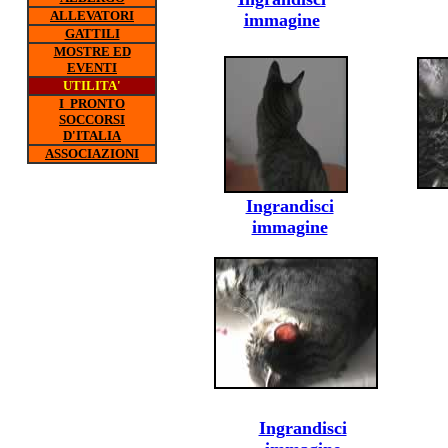
ALLEVATORI
immagine
GATTILI
MOSTRE ED
EVENTI
UTILITA'
I PRONTO
SOCCORSI
D'ITALIA
ASSOCIAZIONI
Ingrandisci
immagine
Ingrandisci