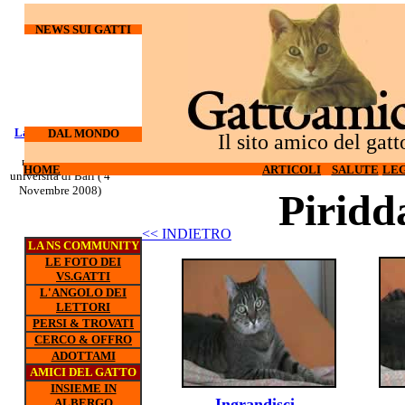
NEWS SUI GATTI
Laureati su cani e
DAL MONDO
Il sito amico del gatt
gatti
nuovo corso all'
HOME
ARTICOLI
SALUTE
LEG
universita di Bari ( 4
Novembre 2008)
Piridd
<< INDIETRO
LA NS COMMUNITY
LE FOTO DEI
VS.GATTI
L'ANGOLO DEI
LETTORI
PERSI & TROVATI
CERCO & OFFRO
ADOTTAMI
AMICI DEL GATTO
INSIEME IN
Ingrandisci
ALBERGO