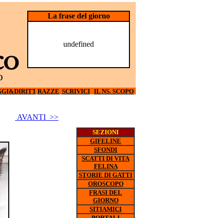
La frase del giorno
undefined
o
GI&DIRITTI
RAZZE
SCRIVICI
IL NS. SCOPO
AVANTI >>
SEZIONI
GIFELINE
SFONDI
SCATTI DI VITA
FELINA
STORIE DI GATTI
OROSCOPO
FRASI DEL
GIORNO
SITIAMICI
PORTALI