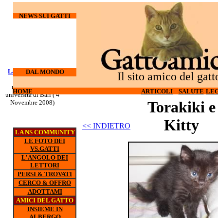
NEWS SUI GATTI
Laureati su cani e
I gatti
DAL MONDO
Il sito amico del gatt
odiano l'hi-tech (27
gatti
nuovo corso all'
Ottobre 2008)
HOME
ARTICOLI
SALUTE
LEG
universita di Bari ( 4
Torakiki e
Novembre 2008)
Kitty
<< INDIETRO
LA NS COMMUNITY
LE FOTO DEI
VS.GATTI
L'ANGOLO DEI
LETTORI
PERSI & TROVATI
CERCO & OFFRO
ADOTTAMI
AMICI DEL GATTO
INSIEME IN
ALBERGO