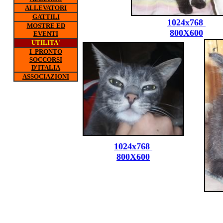
ALLEVATORI
GATTILI
1024x768
MOSTRE ED
800X600
EVENTI
UTILITA'
I PRONTO
SOCCORSI
D'ITALIA
ASSOCIAZIONI
1024x768
800X600