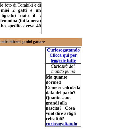
le foto di Torakiki e di
miei 2 gatti e un
tigrato) nato il :
femmina (tutta nera)
i ho spedito aveva 40
ti mici micetti gattini gattare
Curiosogattando
Clicca qui per
leggerle tutte
Curiosità dal
mondo felino
Ma quanto
dorme!!
Come si calcola la
data del parto?
Quanto sono
grandi alla
nascita?
Cosa
vuol dire artigli
retrattili?
curiosogattando
...