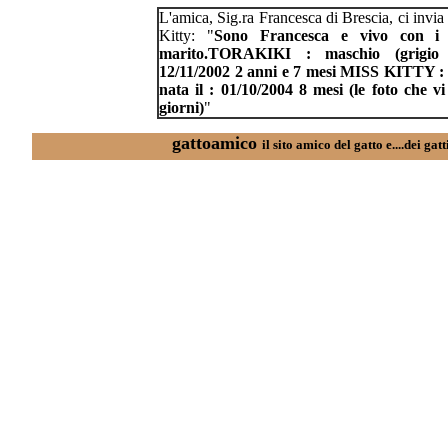
L'amica, Sig.ra Francesca di Brescia, ci invia 
Kitty: "
Sono Francesca e vivo con i 
marito.TORAKIKI : maschio (grigio 
12/11/2002 2 anni e 7 mesi MISS KITTY : 
nata il : 01/10/2004 8 mesi (le foto che v
giorni)
"
gattoamico
il sito amico del gatto e....dei gat