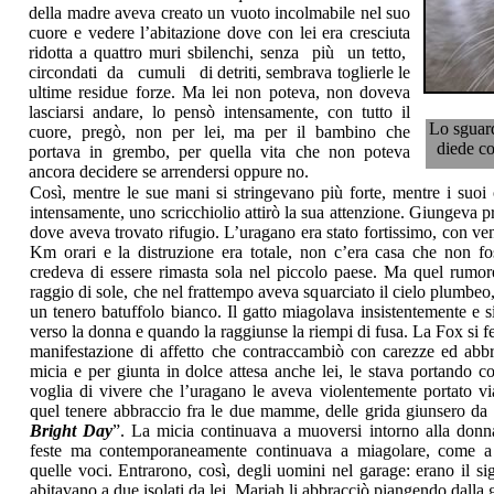
della madre aveva creato un vuoto incolmabile nel suo
cuore e vedere l’abitazione dove con lei era cresciuta
ridotta a quattro muri sbilenchi, senza più un tetto,
circondati da cumuli di detriti, sembrava toglierle le
ultime residue forze. Ma lei non poteva, non doveva
lasciarsi andare, lo pensò intensamente, con tutto il
Lo sguar
cuore, pregò, non per lei, ma per il bambino che
diede co
portava in grembo, per quella vita che non poteva
ancora decidere se arrendersi oppure no.
Così, mentre le sue mani si stringevano più forte, mentre i suoi
intensamente, uno scricchiolio attirò la sua attenzione. Giungeva p
dove aveva trovato rifugio. L’uragano era stato fortissimo, con ve
Km orari e la distruzione era totale, non c’era casa che non fos
credeva di essere rimasta sola nel piccolo paese. Ma quel rumore
raggio di sole, che nel frattempo aveva squarciato il cielo plumbeo
un tenero batuffolo bianco. Il gatto miagolava insistentemente e 
verso la donna e quando la raggiunse la riempi di fusa. La Fox si f
manifestazione di affetto che contraccambiò con carezze ed abbr
micia e per giunta in dolce attesa anche lei, le stava portando co
voglia di vivere che l’uragano le aveva violentemente portato vi
quel tenere abbraccio fra le due mamme, delle grida giunsero da 
Bright Day
”. La micia continuava a muoversi intorno alla donna
feste ma contemporaneamente continuava a miagolare, come a vo
quelle voci. Entrarono, così, degli uomini nel garage: erano il si
abitavano a due isolati da lei. Mariah li abbracciò piangendo dalla g