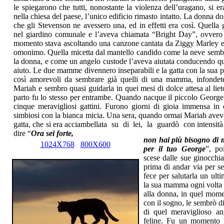
le spiegarono che tutti, nonostante la violenza dell’uragano, si era
nella chiesa del paese, l’unico edificio rimasto intatto. La donna 
che gli Stevenson ne avessero una, ed in effetti era così. Quella ga
nel giardino comunale e l’aveva chiamata “Bright Day”, ovvero 
momento stava ascoltando una canzone cantata da Ziggy Marley e
omonimo. Quella micetta dal mantello candido come la neve semb
la donna, e come un angelo custode l’aveva aiutata conducendo que
aiuto. Le due mamme divennero inseparabili e la gatta con la sua p
così amorevoli da sembrare già quelli di una mamma, infondete
Mariah e sembro quasi guidarla in quei mesi di dolce attesa al liet
parto fu lo stesso per entrambe. Quando nacque il piccolo George
cinque meravigliosi gattini. Furono giorni di gioia immensa in c
simbiosi con la bianca micia. Una sera, quando ormai Mariah aveva s
gatta, che si era acciambellata su di lei, la guardò con intens
dire “
Ora sei forte,
non hai più bisogno di 
1024X768
800X600
per il tuo George
”, po
scese dalle sue ginocchia
prima di andar via per s
fece per salutarla un ul
la sua mamma ogni volta 
alla donna, in quel momen
con il sogno, le sembrò d
di quel meraviglioso an
feline. Fu un momento m