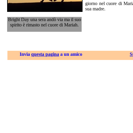
giorno nel cuore di Mari
sua madre.
Bright Day una sera andò via ma il suo
spirito è rimasto nel cuore di Mariah.
Invia
questa pagina
a un amico
S