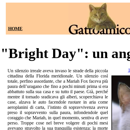
HOME
"Bright Day": un an
Un silenzio irreale aveva invaso le strade della piccola
cittadina della Florida meridionale. Un silenzio così
totale, perfino assordante, che a Mariah Fox faceva più
paura dell’uragano che fino a pochi minuti prima si era
abbattuto sulla sua casa e su tutto il paese. Già, perché
mentre il tornado sradicava gli alberi, scoperchiava le
case, alzava le auto facendole ruotare in aria come
aeroplanini di carta, l’istinto di sopravvivenza aveva
preso il sopravvento sulla paura, infondendole quel
coraggio che Mariah, in quel momento, sentiva di aver
perso. Troppe cose nel breve volgere di pochi mesi
avevano stravolto la sua tranquilla esistenza: la morte