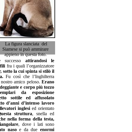
La figura slanciata del
Siamese si può ammirare
appieno in questa foto.
de successo
attirandosi le
ili
fra i quali l’organizzatore
,
sotto la cui spinta si stilò il
a.
Fu così che l’Inghilterra
l nostro amico peloso.
Erano
ondeggiante e corpo più tozzo
semplari da esposizione
tto sottile ed affusolato
tto d’anni d’intenso lavoro
llevatori inglesi
ed orientato
uesta struttura
, snella ed
he nella forma della testa,
riangolare
, dove i lati sono
ato naso
e da due
enormi