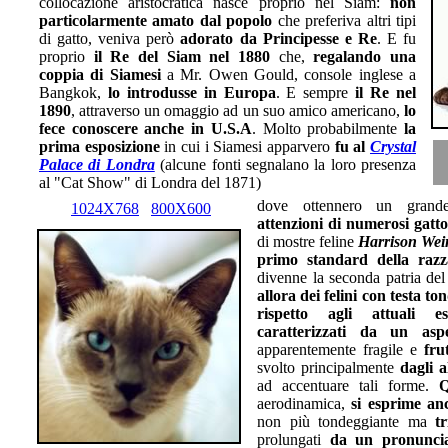
collocazione aristocratica nasce proprio nel Siam:
non
particolarmente amato dal popolo
che preferiva altri tipi
di gatto, veniva però
adorato da Principesse e Re
. E fu
proprio
il Re del Siam nel 1880
che,
regalando una
coppia di Siamesi
a Mr. Owen Gould, console inglese a
Bangkok,
lo introdusse in Europa
. E sempre
il Re nel
1890
, attraverso un omaggio ad un suo amico americano,
lo
fece conoscere anche in U.S.A
. Molto probabilmente
la
prima esposizione
in cui i Siamesi apparvero
fu al
Crystal
Palace di Londra
(alcune fonti segnalano la loro presenza
al "Cat Show" di Londra del 1871)
dove ottennero un gran
1024X768
800X600
attenzioni di numerosi gattof
di mostre feline
Harrison Weir
primo standard della razz
divenne la seconda patria de
allora dei felini con testa t
rispetto agli attuali e
caratterizzati da un aspe
apparentemente fragile e
fru
svolto principalmente
dagli a
ad accentuare tali forme.
Q
aerodinamica,
si esprime anc
non più tondeggiante ma
t
prolungati
da un pronunci