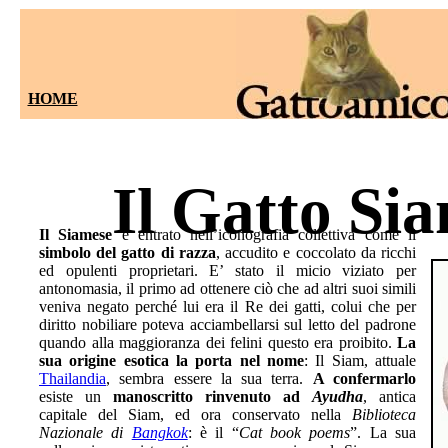
HOME
Il Gatto Si
Il Siamese
è entrato nell’iconografia collettiva come il
simbolo del gatto di razza
, accudito e coccolato da ricchi
ed opulenti proprietari. E’ stato il micio viziato per
antonomasia, il primo ad ottenere ciò che ad altri suoi simili
veniva negato perché lui era il Re dei gatti, colui che per
diritto nobiliare poteva acciambellarsi sul letto del padrone
quando alla maggioranza dei felini questo era proibito.
La
sua origine esotica la porta nel nome
: Il Siam, attuale
Thailandia
, sembra essere la sua terra.
A confermarlo
esiste un
manoscritto rinvenuto ad
Ayudha
, antica
capitale del Siam, ed ora conservato nella
Biblioteca
Nazionale di
Bangkok
: è il “
Cat book poems
”. La sua