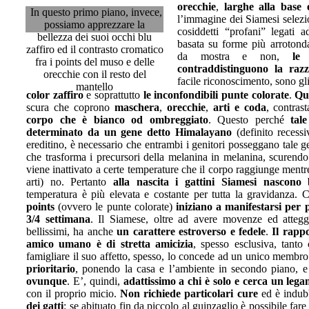
orecchie
,
larghe alla base 
In questo primo piano, invece,
l’immagine dei Siamesi selezion
possiamo apprezzare la
cosiddetti “profani” legati
bellezza dei suoi occhi blu
basata su forme più arrotonda
zaffiro ed il contrasto cromatico
da mostra e non,
le 
fra i points del muso e delle
contraddistinguono la raz
orecchie con il resto del
facile riconoscimento, sono gl
mantello
color zaffiro
e soprattutto
le inconfondibili punte colorate
.
Qu
scura che coprono
maschera
,
orecchie
,
arti e coda
, contras
corpo che è bianco od ombreggiato
. Questo perché
tale
determinato da un gene detto Himalayano
(definito recessi
ereditino, è necessario che entrambi i genitori posseggano tale g
che trasforma i precursori della melanina in melanina, scurendo 
viene inattivato a certe temperature che il corpo raggiunge mentre
arti) no. Pertanto
alla nascita i gattini Siamesi nascono 
temperatura è più elevata e costante per tutta la gravidanza. 
points
(ovvero le punte colorate)
iniziano a manifestarsi per p
3/4 settimana
. Il Siamese, oltre ad avere movenze ed attegg
bellissimi, ha anche
un carattere estroverso e fedele
.
Il rapp
amico umano è di stretta amicizia
, spesso esclusiva, tanto
famigliare il suo affetto, spesso, lo concede ad un unico membr
prioritario
, ponendo la casa e l’ambiente in secondo piano, 
ovunque
. E’, quindi,
adattissimo a chi è solo e cerca un lega
con il proprio micio.
Non richiede particolari cure
ed è indu
dei gatti
: se abituato fin da piccolo al guinzaglio è possibile fare