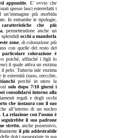
ed appuntite
. E’ ovvio che
ati spesso lasci esterrefatti i
 ad un’immagine più morbida
te. In entrambe le tipologie,
caratteristiche che più
za
, permettendone anche un
i splendidi
occhi a mandorla
este zone
, di colorazione più
tano con quelle del resto del
 particolare colorazione è
vo poiché, affinché i figli lo
ene) il quale attiva un enzima
il pelo. Tuttavia tale enzima
 le estremità (naso, orecchie,
bianchi
perché in utero la
Così
solo dopo 7/10 giorni i
oi consolidarsi intorno alla
iamenti regali e degli occhi
orto che instaura con il suo
 che all’interno di un nucleo
o.
La relazione con l’uomo è
e
seguirebbe il suo padrone
me stretto
, anche possessivo,
bbiamente
il più addestrabile
 delle dolci passeggiate in sua