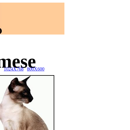
amese
1024X768
800X600