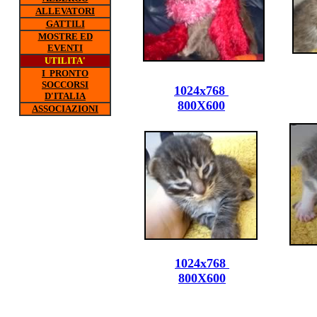
ALLEVATORI
GATTILI
MOSTRE ED
EVENTI
UTILITA'
I PRONTO
SOCCORSI
1024x768
D'ITALIA
800X600
ASSOCIAZIONI
1024x768
800X600